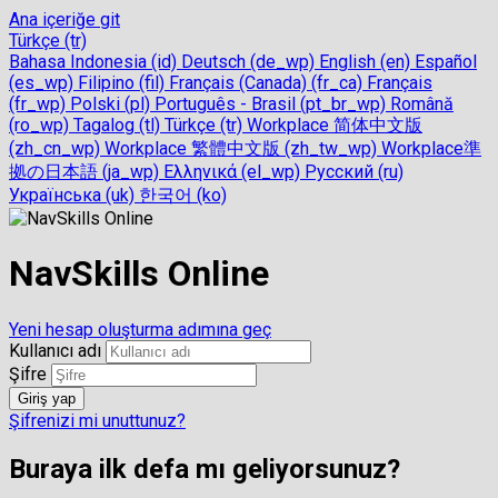
Ana içeriğe git
Türkçe ‎(tr)‎
Bahasa Indonesia ‎(id)‎
Deutsch ‎(de_wp)‎
English ‎(en)‎
Español
‎(es_wp)‎
Filipino ‎(fil)‎
Français (Canada) ‎(fr_ca)‎
Français
‎(fr_wp)‎
Polski ‎(pl)‎
Português - Brasil ‎(pt_br_wp)‎
Română
‎(ro_wp)‎
Tagalog ‎(tl)‎
Türkçe ‎(tr)‎
Workplace 简体中文版
‎(zh_cn_wp)‎
Workplace 繁體中文版 ‎(zh_tw_wp)‎
Workplace準
拠の日本語 ‎(ja_wp)‎
Ελληνικά ‎(el_wp)‎
Русский ‎(ru)‎
Українська ‎(uk)‎
한국어 ‎(ko)‎
NavSkills Online
Yeni hesap oluşturma adımına geç
Kullanıcı adı
Şifre
Giriş yap
Şifrenizi mi unuttunuz?
Buraya ilk defa mı geliyorsunuz?